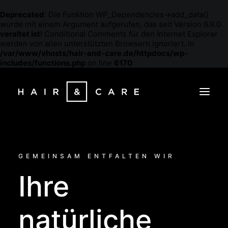
Deprecated
: Die Funktion WP_Dependencies->add_data()
wurde mit einem Argument aufgerufen, das seit Version 6.9.0
veraltet ist
! Conditional Comments für den Internet Explorer
werden von allen unterstützten Browsern ignoriert. in
/var/www/vhosts/hair-and-care.de/httpdocs/wp-
includes/functions.php
on line
6170
GEMEINSAM ENTFALTEN WIR
Ihre
natürliche